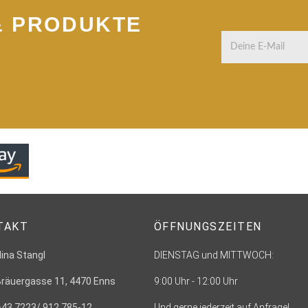
& PRODUKTE
TAKT
ÖFFNUNGSZEITEN
Nina Stangl
DIENSTAG und MITTWOCH:
Bräuergasse 11, 4470 Enns
9:00 Uhr - 12:00 Uhr
+43 7223/ 912 785-12
Und gerne jederzeit auf Anfrage!