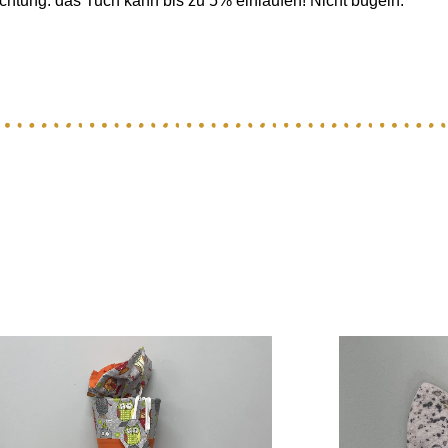
htung: das Tuch kann bis zu 5% einlaufen! Nicht bügeln.