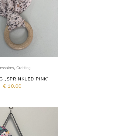
,
essoires
Greifring
G „SPRINKLED PINK“
€
10,00