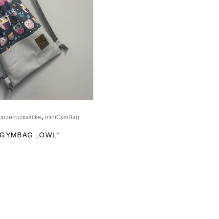
,
inderrucksäcke
miniGymBag
 GYMBAG „OWL“