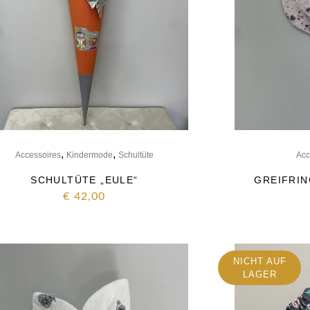
,
,
Accessoires
Kindermode
Schultüte
Acc
SCHULTÜTE „EULE“
GREIFRIN
€
42,00
NICHT AUF
LAGER