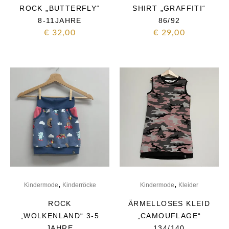
ROCK „BUTTERFLY“
SHIRT „GRAFFITI“
8-11JAHRE
86/92
€
32,00
€
29,00
,
,
Kindermode
Kinderröcke
Kindermode
Kleider
ROCK
ÄRMELLOSES KLEID
„WOLKENLAND“ 3-5
„CAMOUFLAGE“
JAHRE
134/140