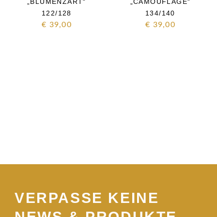
„BLUMENZART“
„CAMOUFLAGE“
122/128
134/140
€
39,00
€
39,00
VERPASSE KEINE
NEWS & PRODUKTE