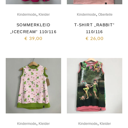
,
,
Kindermode
Kleider
Kindermode
Oberteile
SOMMERKLEID
T-SHIRT „RABBIT“
„ICECREAM“ 110/116
110/116
€
39,00
€
26,00
,
,
Kindermode
Kleider
Kindermode
Kleider