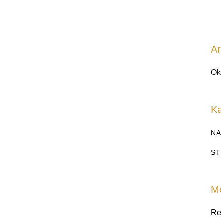
Ar
Ok
Ka
NA
ST
M
Re