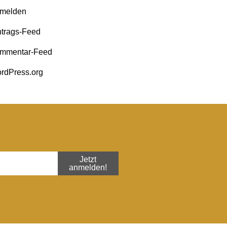
melden
ntrags-Feed
mmentar-Feed
rdPress.org
Jetzt
anmelden!