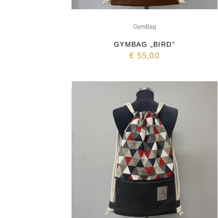
GymBag
GYMBAG „BIRD“
€
55,00