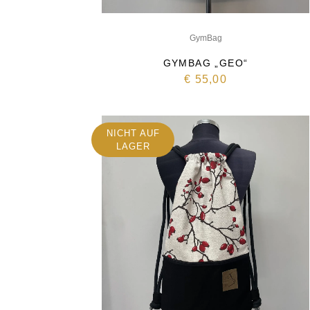
GymBag
GYMBAG „GEO“
€
55,00
NICHT AUF
LAGER