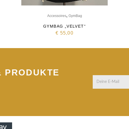
,
Accessoires
GymBag
GYMBAG „VELVET“
€
55,00
& PRODUKTE