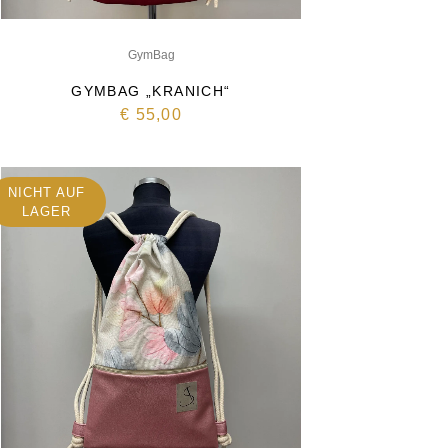
GymBag
GYMBAG „KRANICH“
€
55,00
NICHT AUF
LAGER