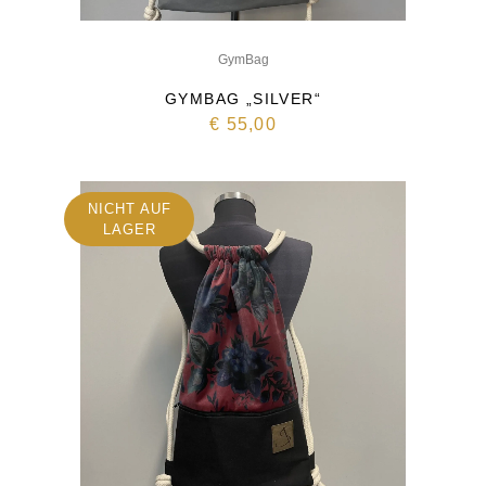
GymBag
GYMBAG „SILVER“
€
55,00
NICHT AUF
LAGER