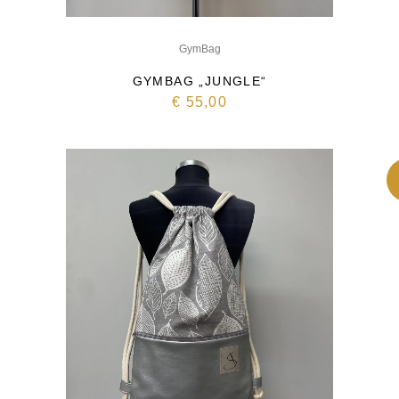
GymBag
GYMBAG „JUNGLE“
€
55,00