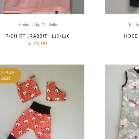
,
Kindermode
Oberteile
Kinde
T-SHIRT „RABBIT“ 110/116
HOSE 
€
26,00
HT AUF
AGER