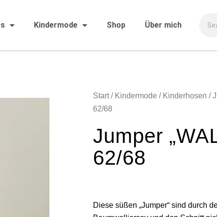
es
Kindermode
Shop
Über mich
Start
/
Kindermode
/
Kinderhosen
/ 
62/68
Jumper „WA
62/68
Diese süßen „Jumper“ sind durch d