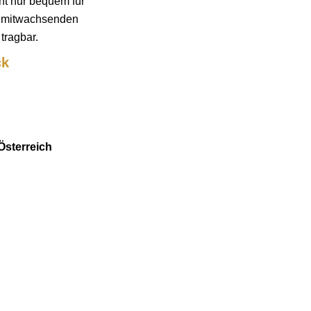
ht nur bequem für
ie mitwachsenden
tragbar.
ck
Österreich