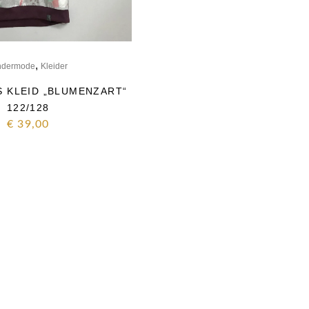
,
ndermode
Kleider
 KLEID „BLUMENZART“
122/128
€
39,00