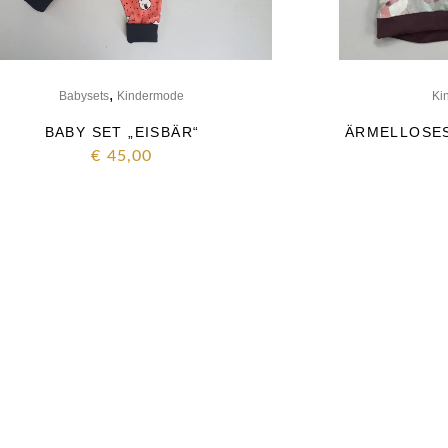
,
Babysets
Kindermode
Ki
BABY SET „EISBÄR“
ÄRMELLOSES
€
45,00