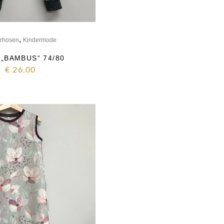
,
rhosen
Kindermode
„BAMBUS“ 74/80
€
26,00