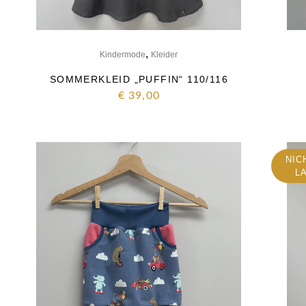
,
Kindermode
Kleider
SOMMERKLEID „PUFFIN“ 110/116
€
39,00
NIC
L