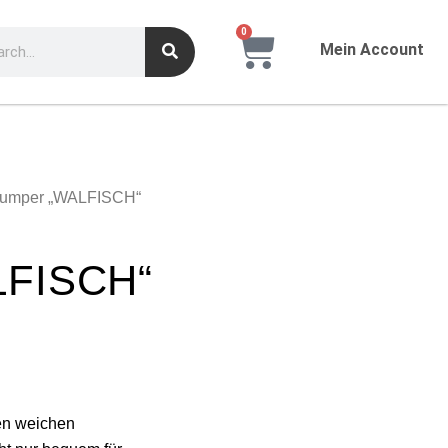
0
Mein Account
Jumper „WALFISCH“
LFISCH“
en weichen